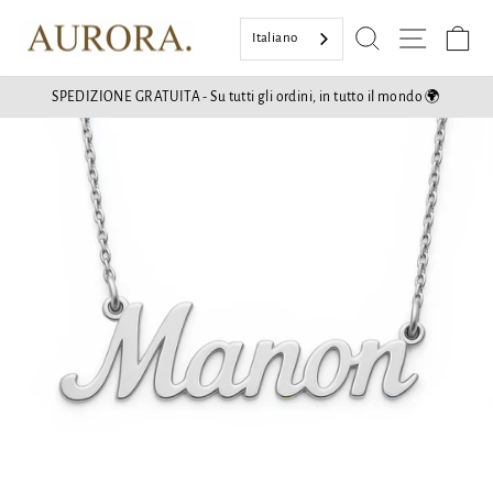
Vai
Ricerca
Naviga
Ce
al
Italiano
contenuto
SPEDIZIONE GRATUITA - Su tutti gli ordini, in tutto il mondo 🌍
Mostra
diapositive
Pausa