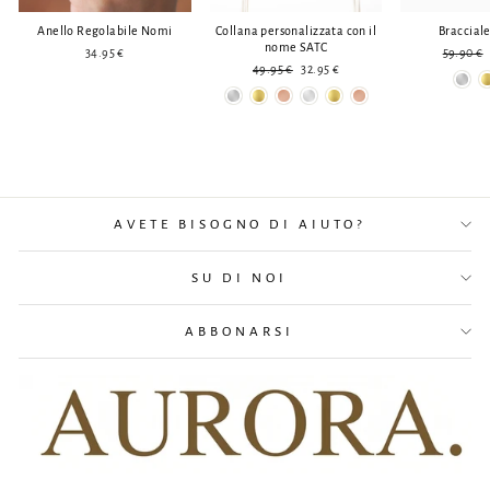
Anello Regolabile Nomi
Collana personalizzata con il
Bracciale
nome SATC
Prezzo
34.95 €
59.90 €
Prezzo
Prezzo
normale
49.95 €
32.95 €
normale
ridotto
AVETE BISOGNO DI AIUTO?
SU DI NOI
ABBONARSI