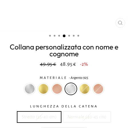
CH
(ES
Collana personalizzata con nome e
cognome
Prezzo
Riduzione
49.95 €
48.95 €
-2%
normale
MATERIALE
-
Argento 925
LUNGHEZZA DELLA CATENA
Stretto (35-40 cm)
Normale (40-45 cm)