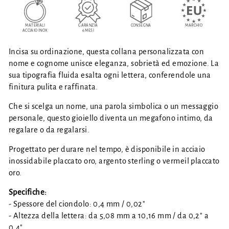
MATERIALI
GARANZIA
CONSEGNA
MARCHIO
ACCIAIO INOX
6 MESI
Incisa su ordinazione, questa collana personalizzata con
nome e cognome unisce eleganza, sobrietà ed emozione. La
sua tipografia fluida esalta ogni lettera, conferendole una
finitura pulita e raffinata.
Che si scelga un nome, una parola simbolica o un messaggio
personale, questo gioiello diventa un megafono intimo, da
regalare o da regalarsi.
Progettato per durare nel tempo, è disponibile in acciaio
inossidabile placcato oro, argento sterling o vermeil placcato
oro.
Specifiche:
- Spessore del ciondolo: 0,4 mm / 0,02"
- Altezza della lettera: da 5,08 mm a 10,16 mm / da 0,2" a
0,4"