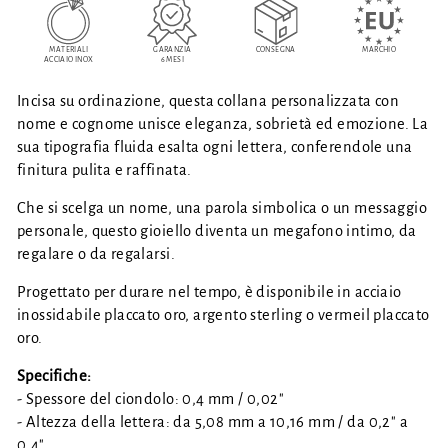
MATERIALI
GARANZIA
CONSEGNA
MARCHIO
ACCIAIO INOX
6 MESI
Incisa su ordinazione, questa collana personalizzata con
nome e cognome unisce eleganza, sobrietà ed emozione. La
sua tipografia fluida esalta ogni lettera, conferendole una
finitura pulita e raffinata.
Che si scelga un nome, una parola simbolica o un messaggio
personale, questo gioiello diventa un megafono intimo, da
regalare o da regalarsi.
Progettato per durare nel tempo, è disponibile in acciaio
inossidabile placcato oro, argento sterling o vermeil placcato
oro.
Specifiche:
- Spessore del ciondolo: 0,4 mm / 0,02"
- Altezza della lettera: da 5,08 mm a 10,16 mm / da 0,2" a
0,4"