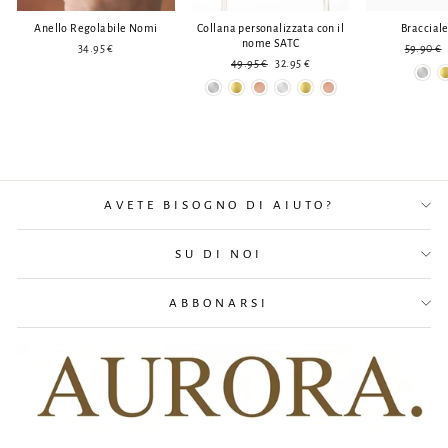
Anello Regolabile Nomi
Collana personalizzata con il
Bracciale
nome SATC
Prezzo
34.95 €
59.90 €
Prezzo
Prezzo
normale
49.95 €
32.95 €
normale
ridotto
AVETE BISOGNO DI AIUTO?
SU DI NOI
ABBONARSI