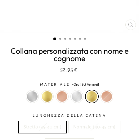
CH
(ES
Collana personalizzata con nome e
cognome
Prezzo
Riduzione
52.95 €
normale
MATERIALE
-
Oro 18ct Vermeil
LUNGHEZZA DELLA CATENA
Stretto (35-40 cm)
Normale (40-45 cm)