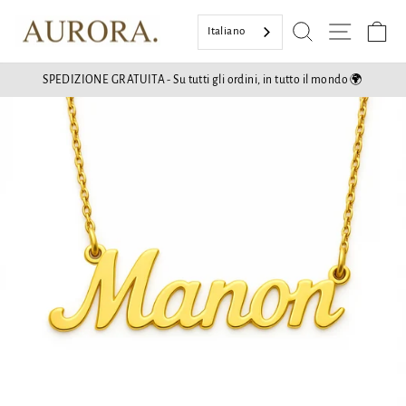
Vai
Ricerca
Naviga
Ce
al
Italiano
contenuto
SPEDIZIONE GRATUITA - Su tutti gli ordini, in tutto il mondo 🌍
Mostra
diapositive
Pausa