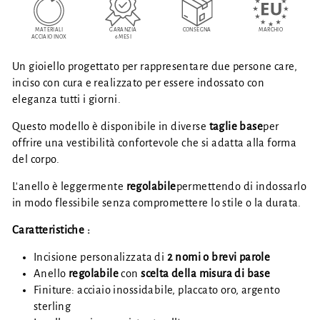
MATERIALI
GARANZIA
CONSEGNA
MARCHIO
ACCIAIO INOX
6 MESI
Un gioiello progettato per rappresentare due persone care,
inciso con cura e realizzato per essere indossato con
eleganza tutti i giorni.
Questo modello è disponibile in diverse
taglie base
per
offrire una vestibilità confortevole che si adatta alla forma
del corpo.
L'anello è leggermente
regolabile
permettendo di indossarlo
in modo flessibile senza compromettere lo stile o la durata.
Caratteristiche :
Incisione personalizzata di
2 nomi o brevi parole
Anello
regolabile
con
scelta della misura di base
Finiture: acciaio inossidabile, placcato oro, argento
sterling