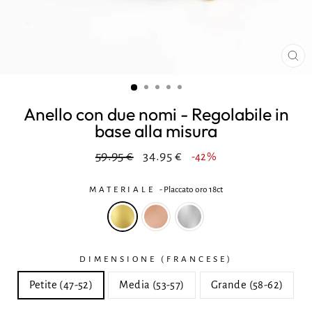
CH
(ES
Anello con due nomi - Regolabile in
base alla misura
Prezzo
Riduzione
59.95 €
34.95 €
-42%
normale
MATERIALE
-
Placcato oro 18ct
DIMENSIONE (FRANCESE)
Petite (47-52)
Media (53-57)
Grande (58-62)