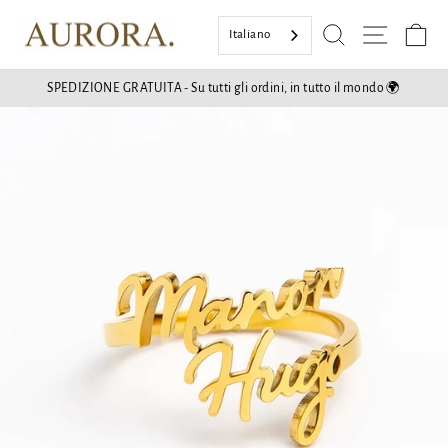
Vai
Ricerca
Naviga
Ce
al
Italiano
contenuto
SPEDIZIONE GRATUITA - Su tutti gli ordini, in tutto il mondo 🌍
Mostra
diapositive
Pausa