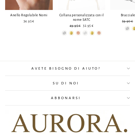
Anello Regolabile Nomi
Collana personalizzata con il
Bracciale
nome SATC
Prezzo
34.95 €
59.90 €
Prezzo
Prezzo
normale
49.95 €
32.95 €
normale
ridotto
AVETE BISOGNO DI AIUTO?
SU DI NOI
ABBONARSI